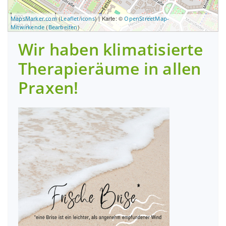
300 m
(
/
) | Karte: ©
MapsMarker.com
Leaflet
icons
OpenStreetMap-
500 ft
(
)
Mitwirkende
Bearbeiten
Wir haben klimatisierte
Therapieräume in allen
Praxen!