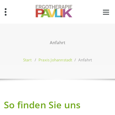
Zum
Inhalt
springen
Anfahrt
Start
/
Praxis Johannstadt
/
Anfahrt
So finden Sie uns