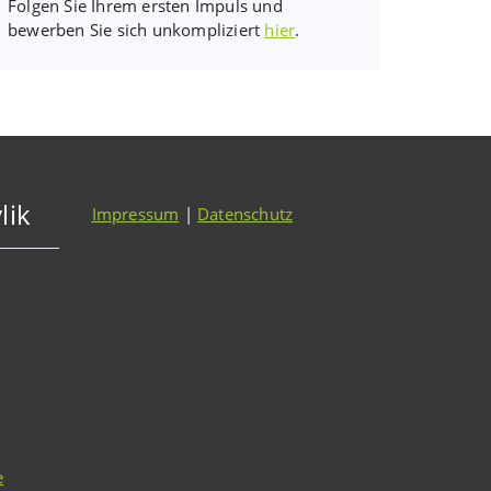
Folgen Sie Ihrem ersten Impuls und
bewerben Sie sich unkompliziert
hier
.
lik
Impressum
|
Datenschutz
e