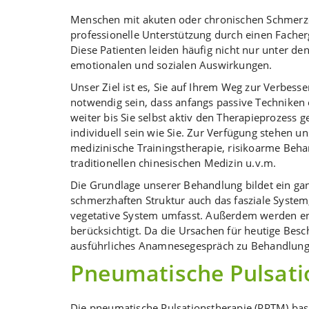
Menschen mit akuten oder chronischen Schmerz
professionelle Unterstützung durch einen Fache
Diese Patienten leiden häufig nicht nur unter d
emotionalen und sozialen Auswirkungen.
Unser Ziel ist es, Sie auf Ihrem Weg zur Verbess
notwendig sein, dass anfangs passive Techniken 
weiter bis Sie selbst aktiv den Therapieprozess 
individuell sein wie Sie. Zur Verfügung stehen u
medizinische Trainingstherapie, risikoarme Beha
traditionellen chinesischen Medizin u.v.m.
Die Grundlage unserer Behandlung bildet ein ga
schmerzhaften Struktur auch das fasziale Syste
vegetative System umfasst. Außerdem werden e
berücksichtigt. Da die Ursachen für heutige Besc
ausführliches Anamnesegespräch zu Behandlung
Pneumatische Pulsati
Die pneumatische Pulsationstherapie (PPTM) bas