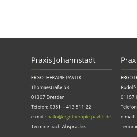
Praxis Johannstadt
Prax
ERGOTHERAPIE PAVLIK
ERGOTH
Thomaestraße 58
Rudolf-
01307 Dresden
01157 
Telefon: 0351 – 413 511 22
Telefon
e-mail:
hallo@ergotherapie-pavlik.de
e-mail:
Termine nach Absprache.
Termin