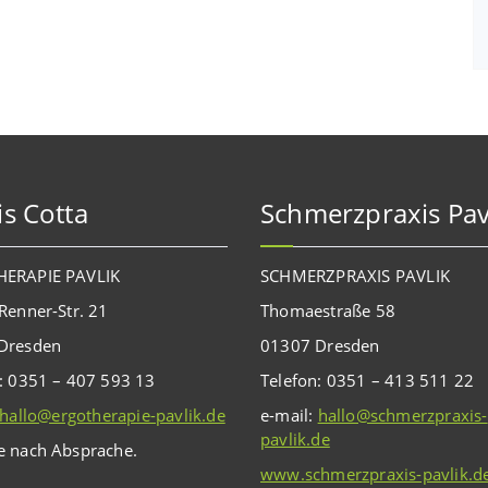
is Cotta
Schmerzpraxis Pav
ERAPIE PAVLIK
SCHMERZPRAXIS PAVLIK
Renner-Str. 21
Thomaestraße 58
Dresden
01307 Dresden
: 0351 – 407 593 13
Telefon: 0351 – 413 511 22
hallo@ergotherapie-pavlik.de
e-mail:
hallo@schmerzpraxis-
pavlik.de
e nach Absprache.
www.schmerzpraxis-pavlik.d