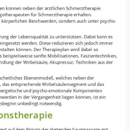
en können neben der ärztlichen Schmerztherapie
rgotherapeuten für Schmerztherapie erhalten.
en körperlichen Beschwerden, sondern auch unter psycho-
erung der Lebensqualität zu unterstützen. Dabei kann es
eingesetzt werden. Diese reduzieren sich jedoch immer
gestalten können. Der Therapieplan wird dabei so
ns beispielsweise sanfte Mobilisationen, Faszientechniken,
ndlung der Wirbelsäule, Akupressur, Techniken aus der
nzheitliches Ebenenmodell, welches neben der
m, das entsprechende Wirbelsäulensegment und das
nergetische und psycho-emotionale Komponenten
hwerden in der Vergangenheit liegen können, ist ein
sbeginn unbedingt notwendig.
onstherapie
iert auf dem Prinzip der gleitenden Saugmassage mit