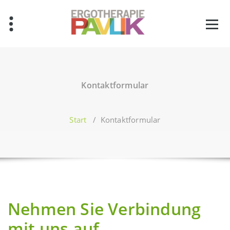
Zum
Inhalt
springen
Kontaktformular
Start
/
Kontaktformular
Nehmen Sie Verbindung
mit uns auf.